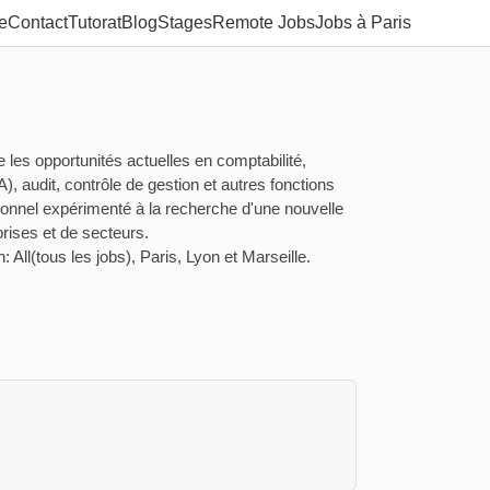
e
Contact
Tutorat
Blog
Stages
Remote Jobs
Jobs à Paris
les opportunités actuelles en comptabilité,
A), audit, contrôle de gestion et autres fonctions
ionnel expérimenté à la recherche d'une nouvelle
prises et de secteurs.
n: All(tous les jobs), Paris, Lyon et Marseille.