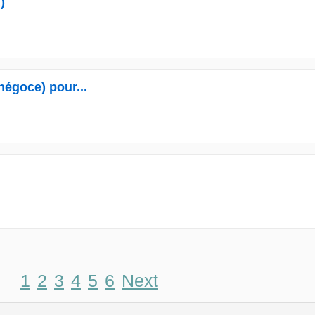
)
négoce) pour...
1
2
3
4
5
6
Next