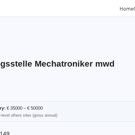
Home
gsstelle Mechatroniker mwd
ry:
€ 35000 – € 50000
level others roles (gross annual)
149