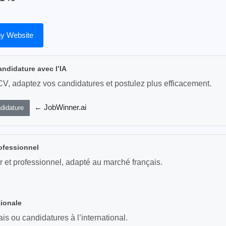
y Website
andidature avec l’IA
CV, adaptez vos candidatures et postulez plus efficacement.
← JobWinner.ai
didature
ofessionnel
r et professionnel, adapté au marché français.
tionale
s ou candidatures à l’international.