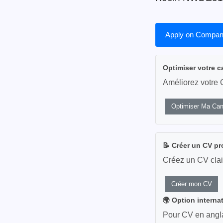
Apply on Compan
Optimiser votre c
Améliorez votre 
Optimiser Ma Can
📝 Créer un CV pr
Créez un CV clai
Créer mon CV
🌍 Option interna
Pour CV en anglai