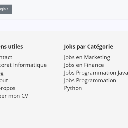
glais
ens utiles
Jobs par Catégorie
ntact
Jobs en Marketing
torat Informatique
Jobs en Finance
og
Jobs Programmation Jav
out
Jobs Programmation
propos
Python
éer mon CV