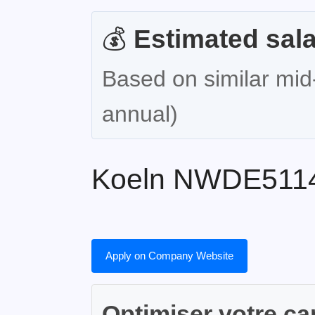
💰
Estimated sala
Based on similar mid-
annual)
Koeln NWDE511
Apply on Company Website
Optimiser votre ca