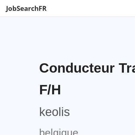
JobSearchFR
Conducteur Tr
F/H
keolis
belgique