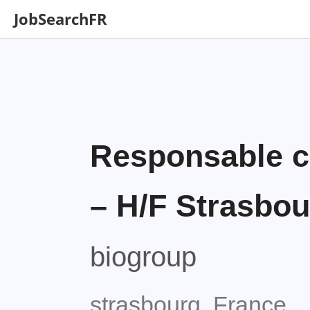
JobSearchFR
Responsable c
– H/F Strasbou
biogroup
strasbourg, France