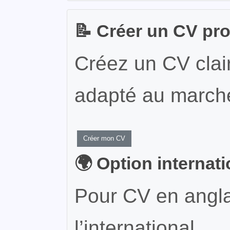
📝 Créer un CV pr
Créez un CV clair
adapté au marché
Créer mon CV
🌍 Option internat
Pour CV en angla
l’international.