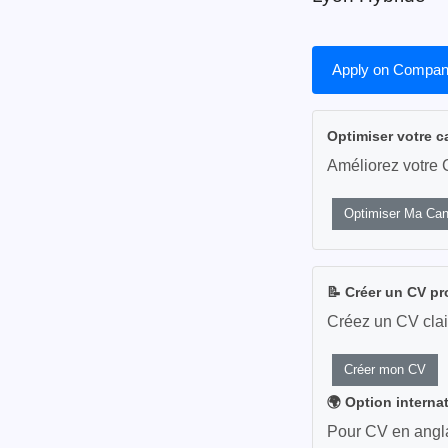
Apply on Compan
Optimiser votre c
Améliorez votre 
Optimiser Ma Can
📝 Créer un CV pr
Créez un CV clai
Créer mon CV
🌍 Option interna
Pour CV en anglai