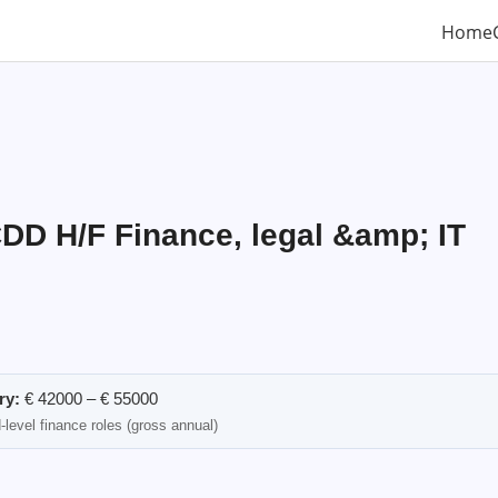
Home
CDD H/F Finance, legal &amp; IT
ry:
€ 42000 – € 55000
-level finance roles (gross annual)