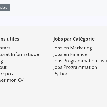
glais
ens utiles
Jobs par Catégorie
ntact
Jobs en Marketing
torat Informatique
Jobs en Finance
og
Jobs Programmation Jav
out
Jobs Programmation
propos
Python
éer mon CV