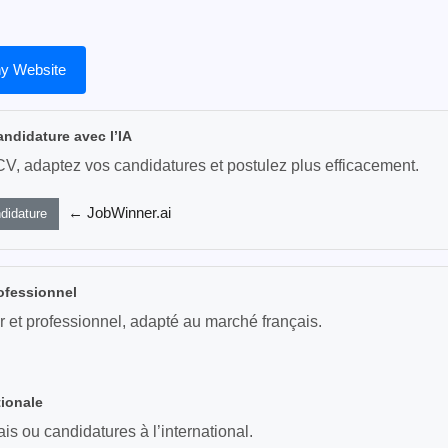
y Website
andidature avec l’IA
CV, adaptez vos candidatures et postulez plus efficacement.
← JobWinner.ai
didature
ofessionnel
r et professionnel, adapté au marché français.
tionale
s ou candidatures à l’international.