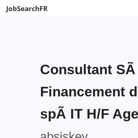
JobSearchFR
Consultant SÃ 
Financement de
spÃ IT H/F Ag
absiskey