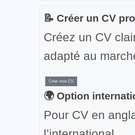
📝 Créer un CV pr
Créez un CV clair
adapté au marché
Créer mon CV
🌍 Option internat
Pour CV en angla
l’international.