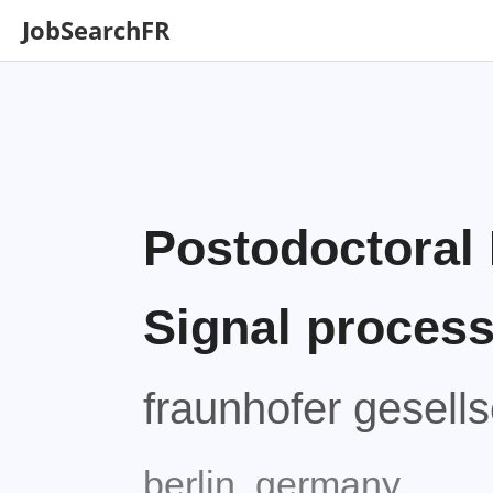
JobSearchFR
Postodoctoral 
Signal process
fraunhofer gesells
berlin, germany