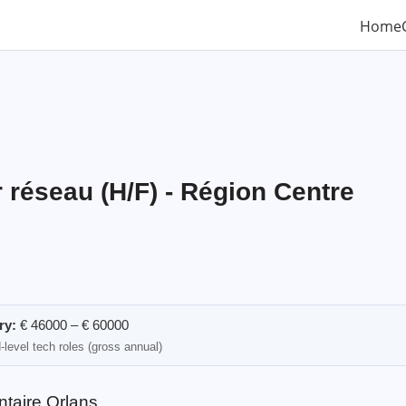
Home
 réseau (H/F) - Région Centre
ry:
€ 46000 – € 60000
-level tech roles (gross annual)
ntaire Orlans