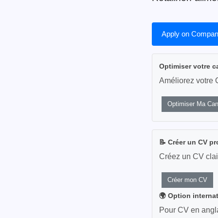
Apply on Compan
Optimiser votre c
Améliorez votre 
Optimiser Ma Can
📝 Créer un CV pr
Créez un CV clai
Créer mon CV
🌍 Option interna
Pour CV en anglai