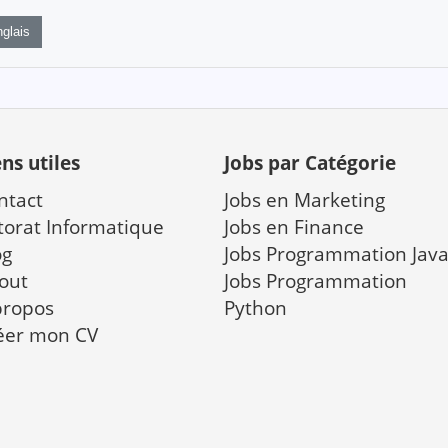
glais
ens utiles
Jobs par Catégorie
ntact
Jobs en Marketing
torat Informatique
Jobs en Finance
og
Jobs Programmation Jav
out
Jobs Programmation
propos
Python
éer mon CV