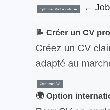
← JobW
Optimiser Ma Candidature
📝 Créer un CV pr
Créez un CV clair
adapté au marché
Créer mon CV
🌍 Option internat