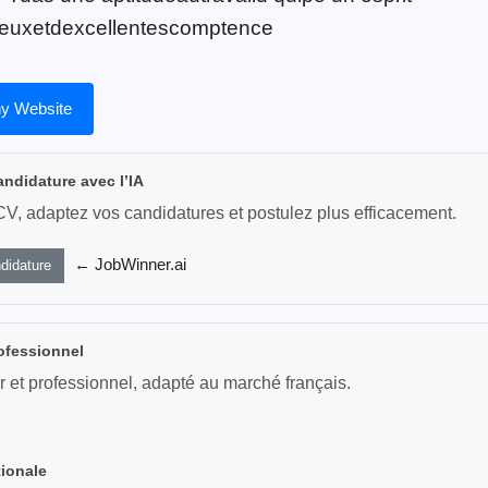
euxetdexcellentescomptence
y Website
andidature avec l’IA
CV, adaptez vos candidatures et postulez plus efficacement.
← JobWinner.ai
didature
ofessionnel
r et professionnel, adapté au marché français.
tionale