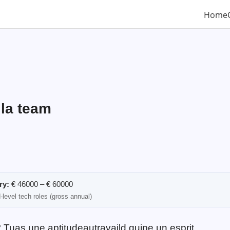
Home
 la team
ry:
€ 46000 – € 60000
-level tech roles (gross annual)
Tuas une aptitudeautravaild quipe un esprit