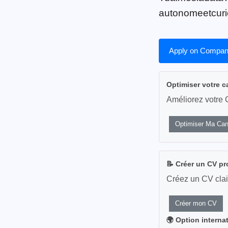
autonomeetcuri
Apply on Compan
Optimiser votre c
Améliorez votre 
Optimiser Ma Can
📝 Créer un CV pr
Créez un CV clai
Créer mon CV
🌍 Option interna