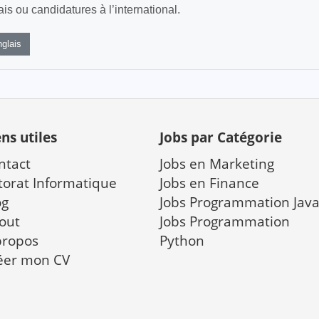
s ou candidatures à l’international.
glais
ens utiles
Jobs par Catégorie
ntact
Jobs en Marketing
torat Informatique
Jobs en Finance
og
Jobs Programmation Jav
out
Jobs Programmation
propos
Python
éer mon CV