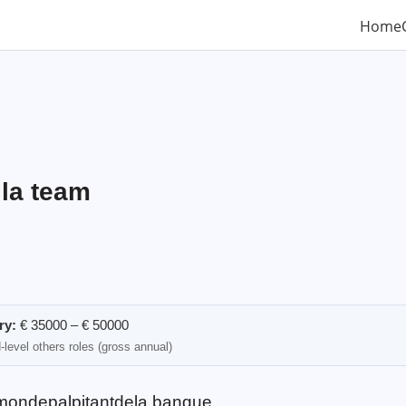
Home
 la team
ry:
€ 35000 – € 50000
level others roles (gross annual)
mondepalpitantdela banque