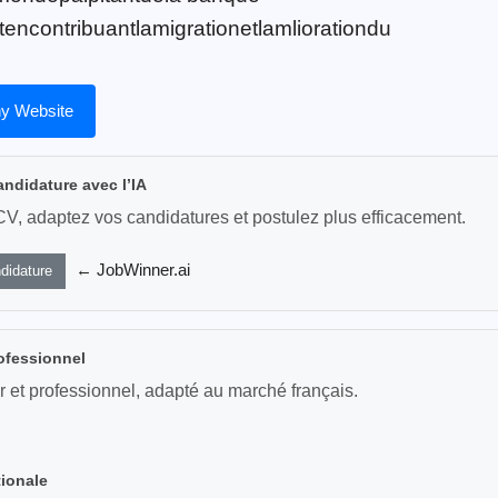
encontribuantlamigrationetlamliorationdu
y Website
andidature avec l’IA
CV, adaptez vos candidatures et postulez plus efficacement.
← JobWinner.ai
didature
ofessionnel
r et professionnel, adapté au marché français.
tionale