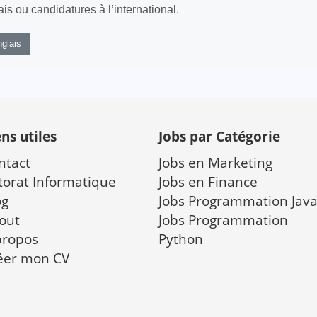
s ou candidatures à l’international.
glais
ens utiles
Jobs par Catégorie
ntact
Jobs en Marketing
torat Informatique
Jobs en Finance
og
Jobs Programmation Jav
out
Jobs Programmation
propos
Python
éer mon CV