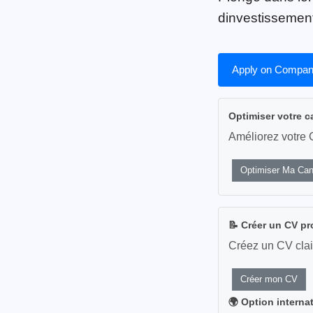
dinvestissement
Apply on Compan
Optimiser votre c
Améliorez votre 
Optimiser Ma Can
📝 Créer un CV pr
Créez un CV clai
Créer mon CV
🌍 Option interna