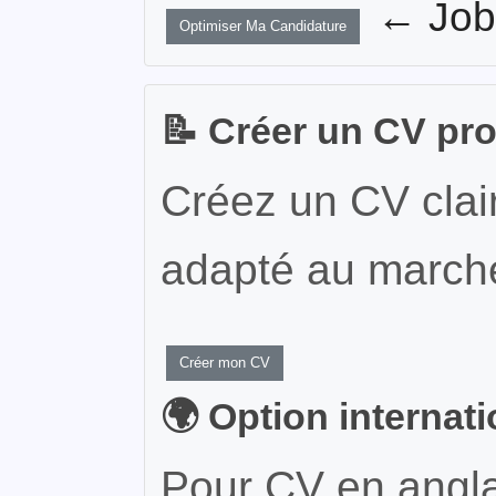
← JobW
Optimiser Ma Candidature
📝 Créer un CV pr
Créez un CV clair
adapté au marché
Créer mon CV
🌍 Option internat
Pour CV en angla