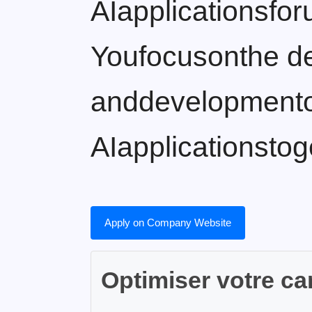
AIapplicationsfo
Youfocusonthe d
anddevelopmentof
AIapplicationsto
Apply on Company Website
Optimiser votre ca