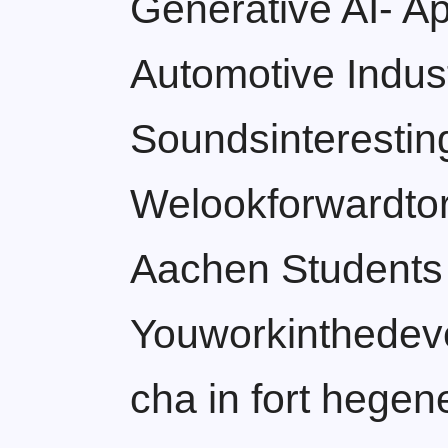
Generative AI- Ap
Automotive Indus
Soundsinterestin
Welookforwardtor
Aachen Students
Youworkinthedeve
cha in fort hegen