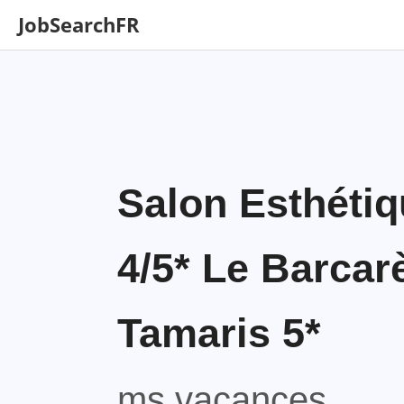
JobSearchFR
Salon Esthéti
4/5* Le Barcarè
Tamaris 5*
ms vacances