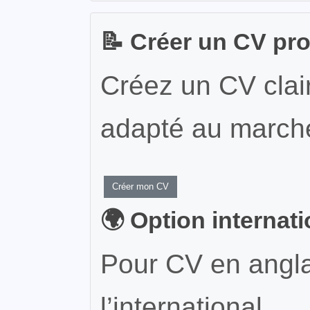
📝 Créer un CV pr
Créez un CV clair
adapté au marché
Créer mon CV
🌍 Option internat
Pour CV en angla
l’international.