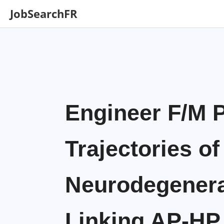
JobSearchFR
Engineer F/M 
Trajectories of
Neurodegenera
Linking AP-HP 