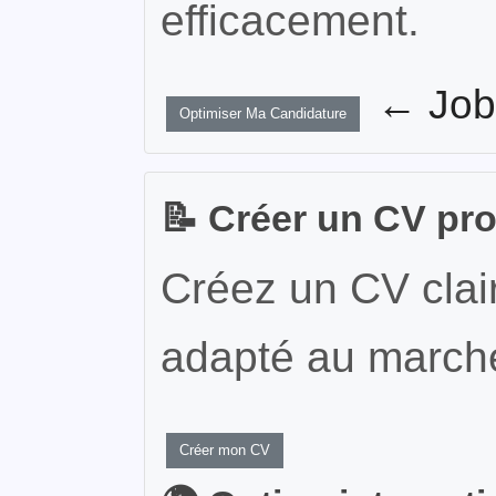
efficacement.
← JobW
Optimiser Ma Candidature
📝 Créer un CV pr
Créez un CV clair
adapté au marché
Créer mon CV