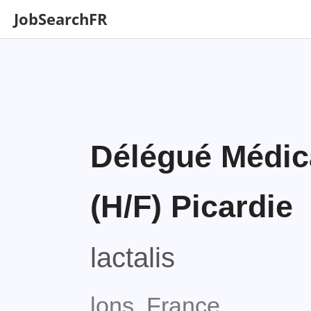
JobSearchFR
Délégué Médica
(H/F) Picardie
lactalis
lons, France