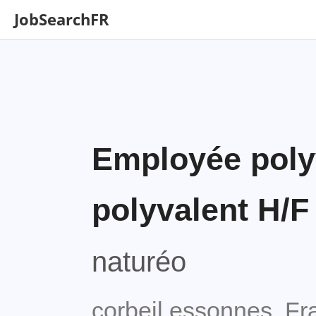
JobSearchFR
Employée poly
polyvalent H/F
naturéo
corbeil essonnes, Fr