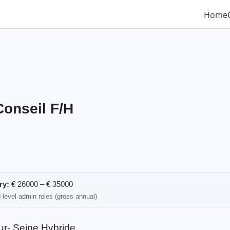
Home
onseil F/H
ry:
€ 26000 – € 35000
-level admin roles (gross annual)
ur- Seine Hybride