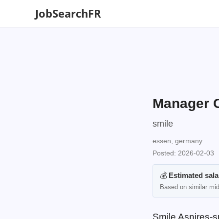
JobSearchFR
Manager C
smile
essen, germany
Posted: 2026-02-03
💰
Estimated sala
Based on similar mid
Smile Asnires-s