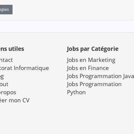
glais
ens utiles
Jobs par Catégorie
ntact
Jobs en Marketing
torat Informatique
Jobs en Finance
og
Jobs Programmation Jav
out
Jobs Programmation
propos
Python
éer mon CV