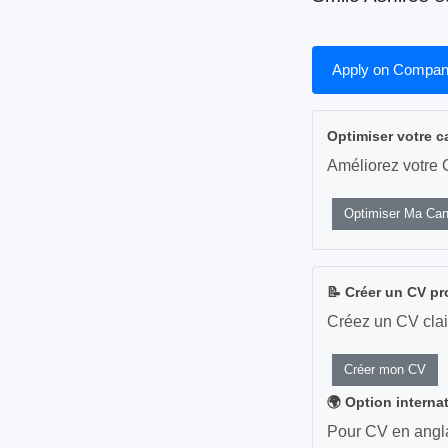
Apply on Compan
Optimiser votre c
Améliorez votre 
Optimiser Ma Can
📝 Créer un CV pr
Créez un CV clai
Créer mon CV
🌍 Option interna
Pour CV en anglai