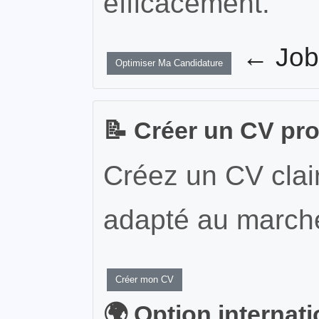
efficacement.
← JobW
Optimiser Ma Candidature
📝 Créer un CV pr
Créez un CV clair
adapté au marché
Créer mon CV
🌍 Option internat