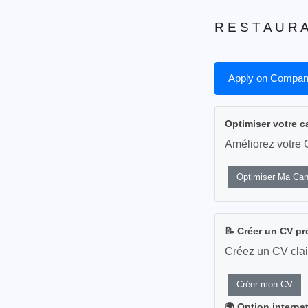
R E S T A U R A
Apply on Compan
Optimiser votre c
Améliorez votre 
Optimiser Ma Can
📝 Créer un CV pr
Créez un CV clai
Créer mon CV
🌍 Option interna