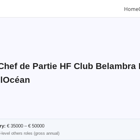
Home
 Chef de Partie HF Club Belambra
 lOcéan
ry:
€ 35000 – € 50000
level others roles (gross annual)