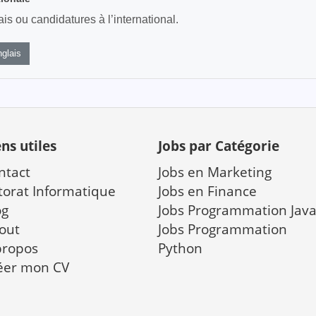
s ou candidatures à l’international.
glais
ens utiles
Jobs par Catégorie
ntact
Jobs en Marketing
torat Informatique
Jobs en Finance
og
Jobs Programmation Jav
out
Jobs Programmation
propos
Python
éer mon CV