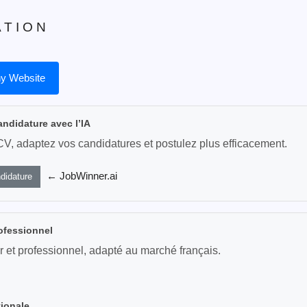
 T I O N
y Website
andidature avec l’IA
CV, adaptez vos candidatures et postulez plus efficacement.
← JobWinner.ai
didature
ofessionnel
r et professionnel, adapté au marché français.
tionale