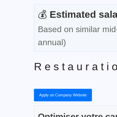
💰
Estimated sala
Based on similar mid-
annual)
R e s t a u r a t i
Apply on Company Website
Optimiser votre ca