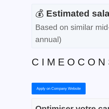
💰
Estimated sala
Based on similar mid-
annual)
C I M E O C O N 
Apply on Company Website
Optimiser votre ca