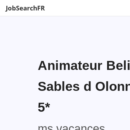
JobSearchFR
Animateur Beli
Sables d Olonn
5*
ms vacances