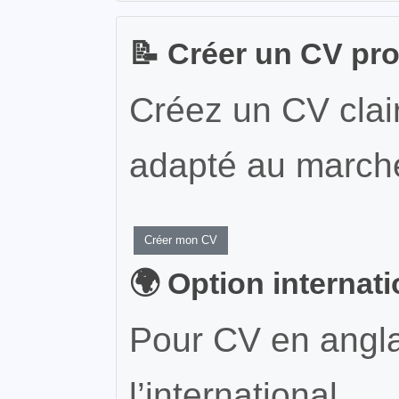
📝 Créer un CV pr
Créez un CV clair
adapté au marché
Créer mon CV
🌍 Option internat
Pour CV en angla
l’international.