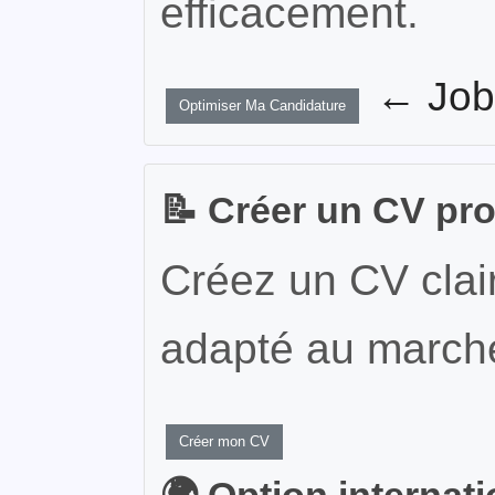
efficacement.
← JobW
Optimiser Ma Candidature
📝 Créer un CV pr
Créez un CV clair
adapté au marché
Créer mon CV