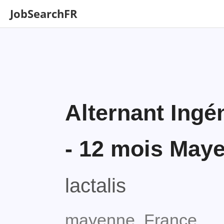
JobSearchFR
Alternant Ingén
- 12 mois Maye
lactalis
mayenne, France