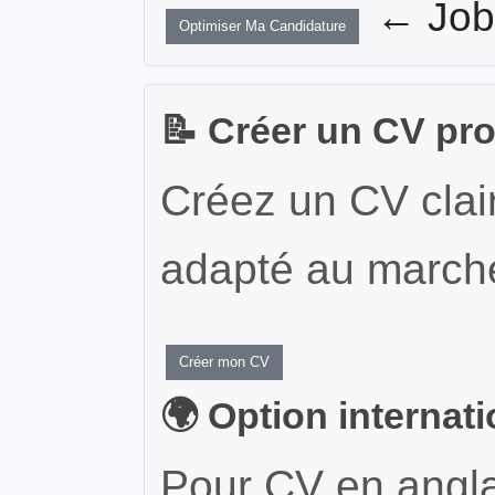
← JobW
Optimiser Ma Candidature
📝 Créer un CV pr
Créez un CV clair
adapté au marché
Créer mon CV
🌍 Option internat
Pour CV en angla