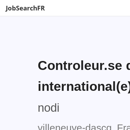
JobSearchFR
Controleur.se 
international(e
nodi
villeneuve-dascq, Fr