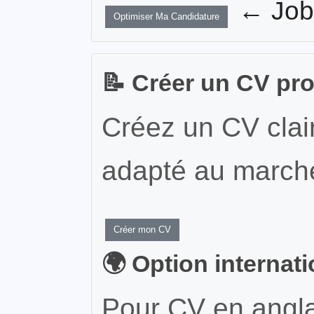
← JobW
Optimiser Ma Candidature
📝 Créer un CV pr
Créez un CV clair
adapté au marché
Créer mon CV
🌍 Option internat
Pour CV en angla