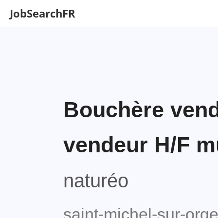
JobSearchFR
Bouchère vend
vendeur H/F mu
naturéo
saint-michel-sur-org